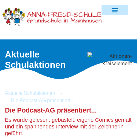
Aktuelle
Schulaktionen
Aktuelle Schulaktionen
-
Die Podcast-AG präsentiert…
Die Podcast-AG präsentiert...
Es wurde gelesen, gebastelt, eigene Comics gemalt
und ein spannendes Interview mit der Zeichnerin
geführt.