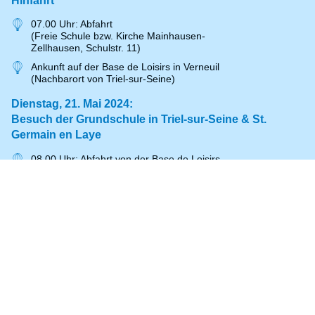
Hinfahrt
07.00 Uhr: Abfahrt
(Freie Schule bzw. Kirche Mainhausen-
Zellhausen, Schulstr. 11)
Ankunft auf der Base de Loisirs in Verneuil
(Nachbarort von Triel-sur-Seine)
Dienstag, 21. Mai 2024:
Besuch der Grundschule in Triel-sur-Seine & St.
Germain en Laye
08.00 Uhr: Abfahrt von der Base de Loisirs
nach Triel zur Grundschule
École Jean de la Fontaine, Treffen der
Partner, Rundgang durch die Schule
in kleinen Gruppen
Spaziergang durch Triel, anschließend
Picknick in der Schule
14.00 Uhr: Nachmittag in St. Germain en
Laye inkl. Einkaufsbummel
17.00 Uhr: Rückfahrt zur Base de Loisirs
19.30 Uhr: Grillfest an der Schule École de